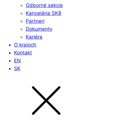
Odborné sekcie
Kancelária SK8
Partneri
Dokumenty
Kariéra
O krajoch
Kontakt
EN
SK