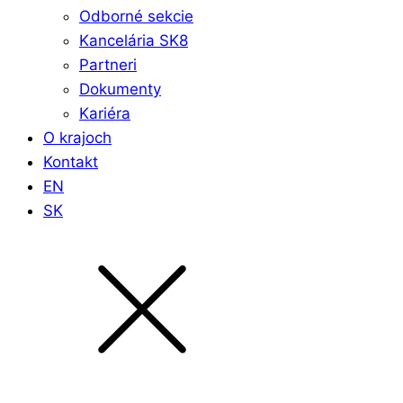
Odborné sekcie
Kancelária SK8
Partneri
Dokumenty
Kariéra
O krajoch
Kontakt
EN
SK