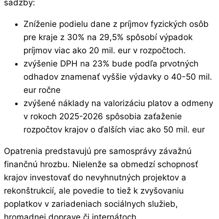
sadzby:
Zníženie podielu dane z príjmov fyzických osôb
pre kraje z 30% na 29,5% spôsobí výpadok
príjmov viac ako 20 mil. eur v rozpočtoch.
zvýšenie DPH na 23% bude podľa prvotných
odhadov znamenať vyššie výdavky o 40-50 mil.
eur ročne
zvýšené náklady na valorizáciu platov a odmeny
v rokoch 2025-2026 spôsobia zaťaženie
rozpočtov krajov o ďalších viac ako 50 mil. eur
Opatrenia predstavujú pre samosprávy závažnú
finančnú hrozbu. Nielenže sa obmedzí schopnosť
krajov investovať do nevyhnutných projektov a
rekonštrukcií, ale povedie to tiež k zvyšovaniu
poplatkov v zariadeniach sociálnych služieb,
hromadnej doprave či internátoch.