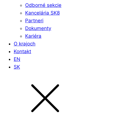
Odborné sekcie
Kancelária SK8
Partneri
Dokumenty
Kariéra
O krajoch
Kontakt
EN
SK