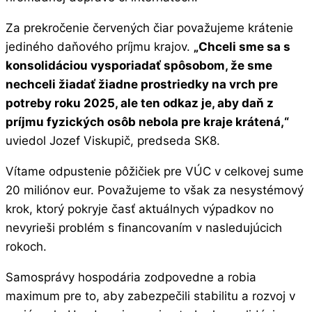
Za prekročenie červených čiar považujeme krátenie
jediného daňového príjmu krajov.
„Chceli sme sa s
konsolidáciou vysporiadať spôsobom, že sme
nechceli žiadať žiadne prostriedky na vrch pre
potreby roku 2025, ale ten odkaz je, aby daň z
príjmu fyzických osôb nebola pre kraje krátená,“
uviedol Jozef Viskupič, predseda SK8.
Vítame odpustenie pôžičiek pre VÚC v celkovej sume
20 miliónov eur. Považujeme to však za nesystémový
krok, ktorý pokryje časť aktuálnych výpadkov no
nevyrieši problém s financovaním v nasledujúcich
rokoch.
Samosprávy hospodária zodpovedne a robia
maximum pre to, aby zabezpečili stabilitu a rozvoj v