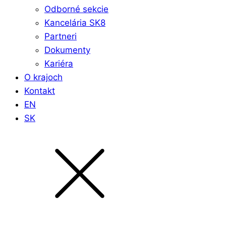
Odborné sekcie
Kancelária SK8
Partneri
Dokumenty
Kariéra
O krajoch
Kontakt
EN
SK