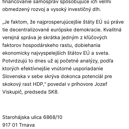
financovanie samospráv spôsobujúce ich veľmi
obmedzený rozvoj a vysoký investičný dlh.
„Je faktom, že najprosperujúcejšie štáty EÚ sú práve
tie decentralizované európske demokracie. Kvalitná
verejná správa je skrátka jedným z kľúčových
faktorov hospodárskeho rastu, dobiehania
ekonomicky najvyspelejších štátov EÚ a sveta.
Potvrdzujú to dnes už aj početné analýzy, podľa
ktorých efektívnejšie vnútorné usporiadanie
Slovenska v sebe skrýva dokonca potenciál pre
skokový rast HDP,“ povedal v príhovore Jozef
Viskupič, predseda SK8.
Starohájska ulica 6868/10
917 01 Trnava