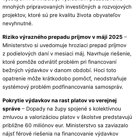
mnohých pripravovaných investičných a rozvojových
projektov, ktoré sú pre kvalitu života obyvateľov
nevyhnutné.
Riziko výrazného prepadu príjmov v máji 2025
–
Ministerstvo si uvedomuje hroziaci prepad príjmov
z podielových daní v mesiaci máj. Navrhuje riešenie,
ktoré pomôže odvrátiť problém pri financovaní
bežných výdavkov v danom období. Hoci toto
opatrenie môže krátkodobo pomôcť, neodstraňuje
systémový problém podfinancovania samospráv.
Pokrytie výdavkov na rast platov vo verejnej
správe
– Dopady na župy spojené s kolektívnou
zmluvou a valorizáciou platov v školstve predstavujú
približne 60 miliónov eur. Ministerstvo sa zaviazalo
nájsť férové riešenia na financovanie výdavkov