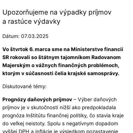
Upozorňujeme na výpadky príjmov
a rastúce výdavky
Dátum:
07.03.2025
Vo štvrtok 6. marca sme na Ministerstve financií
SR rokovali so štátnym tajomníkom Radovanom
Majerským o vážnych finančných problémoch,
ktorým v súčasnosti čelia krajské samosprávy.
Diskutované témy:
Prognózy daňových príjmov
– Výber daňových
príjmov je v skutočnosti nižší ako predpokladala
prognóza Inštitútu finančnej politiky, čo stavia kraje
do veľkej neistoty. Spolu s negatívnym dopadom
vyššej DPH a inflácie je výsledkom pozastavenie