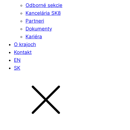
Odborné sekcie
Kancelária SK8
Partneri
Dokumenty
Kariéra
O krajoch
Kontakt
EN
SK