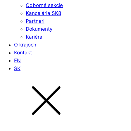
Odborné sekcie
Kancelária SK8
Partneri
Dokumenty
Kariéra
O krajoch
Kontakt
EN
SK