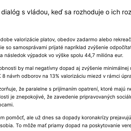
ialóg s vládou, keď sa rozhoduje o ich r
podobe valorizácie platov, obedov zadarmo alebo rekre
ie so samosprávami prijaté napríklad zvýšenie odpočíta
a následok výpadok vo výške spolu 44,7 milióna eur.
sobnosti by mal negatívny dopad aj zvýšenie minimálnej
8 návrh odborov na 13% valorizáciu miezd v rámci úprav
ňuje, že paralelne s prijímaním opatrení, ktoré majú 
osti je znepokojivé, že zavedenie pripravovaných sociá
bcami.
m pomôcť, ale už dnes sa dopady koronakrízy prejavuj
sobia. To môže mať priamy dopad na poskytovanie ver