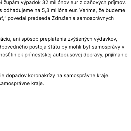
 župám výpadok 32 miliónov eur z daňových príjmov.
ás odhadujeme na 5,3 milióna eur. Veríme, že budeme
ovať,“ povedal predseda Združenia samosprávnych
áciu, ani spôsob preplatenia zvýšených výdavkov,
odpovedného postoja štátu by mohli byť samosprávy v
nosť liniek prímestskej autobusovej dopravy, prijímanie
zácie dopadov koronakrízy na samosprávne kraje.
 samosprávne kraje.