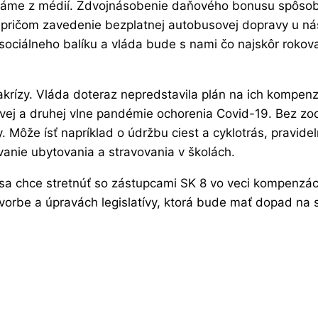
dáme z médií. Zdvojnásobenie daňového bonusu spôsobí
, pričom zavedenie bezplatnej autobusovej dopravy u n
o sociálneho balíku a vláda bude s nami čo najskôr rok
rízy. Vláda doteraz nepredstavila plán na ich kompenz
rvej a druhej vlne pandémie ochorenia Covid-19. Bez z
Môže ísť napríklad o údržbu ciest a cyklotrás, pravidel
vanie ubytovania a stravovania v školách.
, že sa chce stretnúť so zástupcami SK 8 vo veci kompen
i tvorbe a úpravách legislatívy, ktorá bude mať dopad na