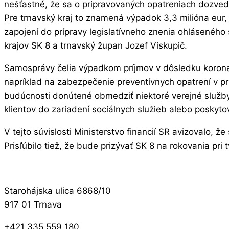
nešťastné, že sa o pripravovaných opatreniach dozve
Pre trnavský kraj to znamená výpadok 3,3 milióna eur
zapojení do prípravy legislatívneho znenia ohlásenéh
krajov SK 8 a trnavský župan Jozef Viskupič.
Samosprávy čelia výpadkom príjmov v dôsledku koronak
napríklad na zabezpečenie preventívnych opatrení v p
budúcnosti donútené obmedziť niektoré verejné služby. 
klientov do zariadení sociálnych služieb alebo poskyto
V tejto súvislosti Ministerstvo financií SR avizovalo
Prisľúbilo tiež, že bude prizývať SK 8 na rokovania pr
Starohájska ulica 6868/10
917 01 Trnava
+421 335 559 180