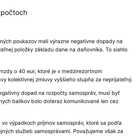
ozpočtoch
ačných poukazov mali výrazne negatívne dopady na
teľnej položky základu dane na daňovníka. To siahlo
 mzdy o 40 eur, ktoré je v medzirezortnom
y kolektívnej zmluvy vyššieho stupňa za neprijateľný.
negatívny dopad na rozpočty samospráv, musí byť
lnych balíkov bolo doteraz komunikované len cez
ú vo výpadkoch príjmov samospráv, ktoré sa podľa
ejných služieb samosprávami. Považujeme však za