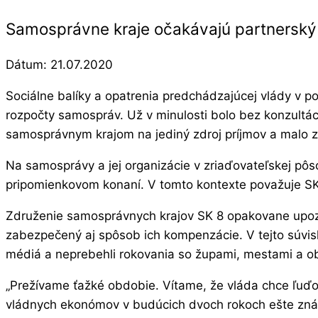
Samosprávne kraje očakávajú partnerský d
Dátum:
21.07.2020
Sociálne balíky a opatrenia predchádzajúcej vlády v 
rozpočty samospráv. Už v minulosti bolo bez konzultác
samosprávnym krajom na jediný zdroj príjmov a malo z
Na samosprávy a jej organizácie v zriaďovateľskej pô
pripomienkovom konaní. V tomto kontexte považuje SK 
Združenie samosprávnych krajov SK 8 opakovane upozor
zabezpečený aj spôsob ich kompenzácie. V tejto súvisl
médiá a neprebehli rokovania so župami, mestami a o
„Prežívame ťažké obdobie. Vítame, že vláda chce ľuďo
vládnych ekonómov v budúcich dvoch rokoch ešte zná