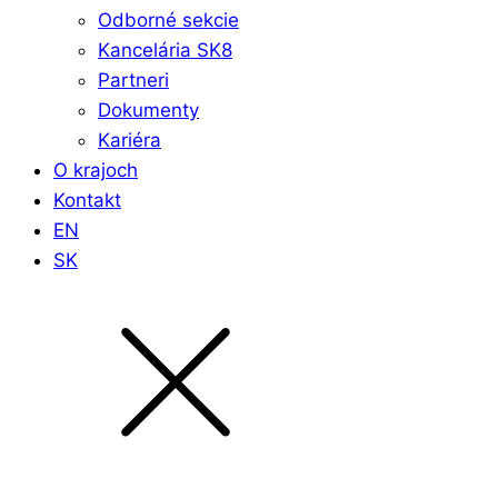
Odborné sekcie
Kancelária SK8
Partneri
Dokumenty
Kariéra
O krajoch
Kontakt
EN
SK