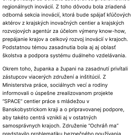
regionálnych inovácií. Z toho dôvodu bola zriadená
odborná sekcia inovácií, ktorá bude spájať kľúčových
aktérov z krajských inovačných centier a krajských
rozvojových agentúr za účelom výmeny know-how,
prepájanie krajov a celkový rozvoj inovácií v krajoch.
Podstatnou témou zasadnutia bola aj aj oblasť
školstva a podpora systému duálneho vzdelávania.
Okrem toho, županka a župani na zasadnutí privítali
zástupcov viacerých združení a inštitúcií. Z
Ministerstva práce, sociálnych vecí a rodiny
informovali o úspešne zrealizovanom projekte
“SPACE” centier práce s mládežou v
Banskobystrickom kraji a o pripravovanej podpore,
aby takéto centrá vznikli aj v ostatných
samosprávnych krajoch. Združenie “Ochráň ma”
predstavilo problematiku bezpečného používania