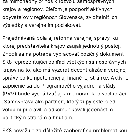
za mimoriadny prínos k rozvoju samosprávnych
krajov a regiónov. Cieľom je podporiť aktívnych
obyvateľov v regiónoch Slovenska, zviditeľniť ich
výsledky a verejne im poďakovať.
Prejednávaná bola aj reforma verejnej správy, ku
ktorej predstavitelia krajov zaujali jednotný postoj.
Zhodli sa na potrebe vypracovať pozičný dokument
SK8 reprezentujúci pohľad všetkých samosprávnych
krajov na to, ako má vyzerať decentralizácia verejnej
správy po kompetenčnej aj finančnej stránke. Aktívne
zapojenie sa do Programového vyjadrenia vlády
(PVV) bude vychádzať aj z memoranda o spolupráci
„Samospráva ako partner“, ktorý župy ešte pred
voľbami pripravili a odkomunikovali jedenástim
politickým stranám a hnutiam.
SK8 považuje za dôležité zaoberať sa problematikou