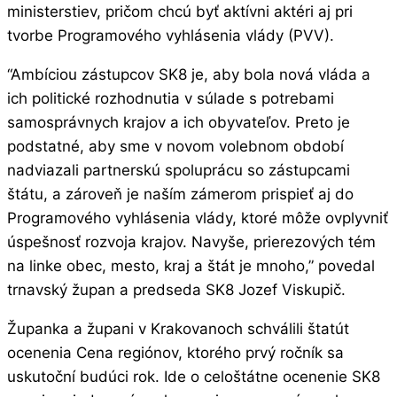
ministerstiev, pričom chcú byť aktívni aktéri aj pri
tvorbe Programového vyhlásenia vlády (PVV).
“Ambíciou zástupcov SK8 je, aby bola nová vláda a
ich politické rozhodnutia v súlade s potrebami
samosprávnych krajov a ich obyvateľov. Preto je
podstatné, aby sme v novom volebnom období
nadviazali partnerskú spoluprácu so zástupcami
štátu, a zároveň je naším zámerom prispieť aj do
Programového vyhlásenia vlády, ktoré môže ovplyvniť
úspešnosť rozvoja krajov. Navyše, prierezových tém
na linke obec, mesto, kraj a štát je mnoho,” povedal
trnavský župan a predseda SK8 Jozef Viskupič.
Županka a župani v Krakovanoch schválili štatút
ocenenia Cena regiónov, ktorého prvý ročník sa
uskutoční budúci rok. Ide o celoštátne ocenenie SK8