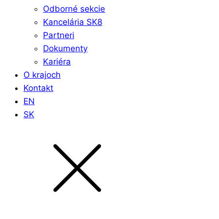
Odborné sekcie
Kancelária SK8
Partneri
Dokumenty
Kariéra
O krajoch
Kontakt
EN
SK