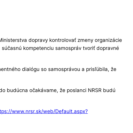
Ministerstva dopravy kontrolovať zmeny organizácie
bil súčasnú kompetenciu samospráv tvoriť dopravné
entného dialógu so samosprávou a prisľúbila, že
ň do budúcna očakávame, že poslanci NRSR budú
tps://www.nrsr.sk/web/Default.aspx?