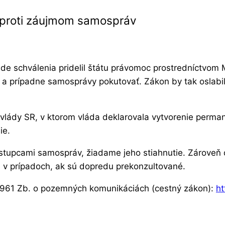
 proti záujmom samospráv
de schválenia pridelil štátu právomoc prostredníctvom 
edy a prípadne samosprávy pokutovať. Zákon by tak osla
lády SR, v ktorom vláda deklarovala vytvorenie perman
ie.
ástupcami samospráv, žiadame jeho stiahnutie. Zárove
 v prípadoch, ak sú dopredu prekonzultované.
1961 Zb. o pozemných komunikáciách (cestný zákon):
ht