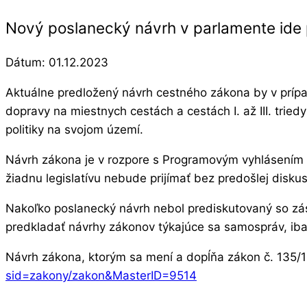
Nový poslanecký návrh v parlamente ide
Dátum:
01.12.2023
Aktuálne predložený návrh cestného zákona by v prípa
dopravy na miestnych cestách a cestách I. až III. tri
politiky na svojom území.
Návrh zákona je v rozpore s Programovým vyhlásením v
žiadnu legislatívu nebude prijímať bez predošlej diskus
Nakoľko poslanecký návrh nebol prediskutovaný so z
predkladať návrhy zákonov týkajúce sa samospráv, iba
Návrh zákona, ktorým sa mení a dopĺňa zákon č. 135/
sid=zakony/zakon&MasterID=9514