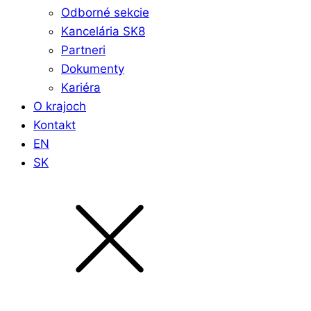
Odborné sekcie
Kancelária SK8
Partneri
Dokumenty
Kariéra
O krajoch
Kontakt
EN
SK