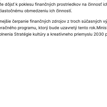
 dôjsť k poklesu finančných prostriedkov na činnosť ich 
k čiastočnému obmedzeniu ich činností.
ejšie čerpanie finančných zdrojov z troch súčasných výz
ačného programu, ktorý bude uzavretý tento rok.Ministe
nenia Stratégie kultúry a kreatívneho priemyslu 2030 po