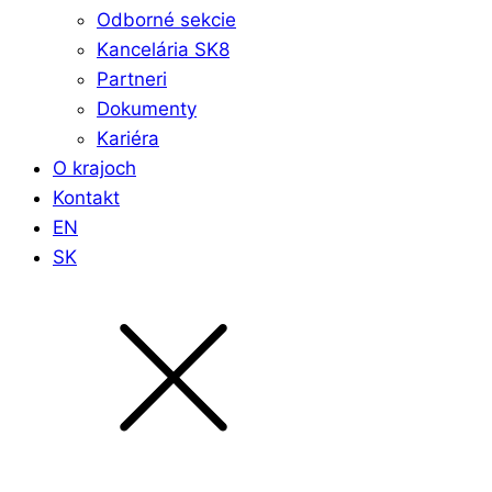
Odborné sekcie
Kancelária SK8
Partneri
Dokumenty
Kariéra
O krajoch
Kontakt
EN
SK