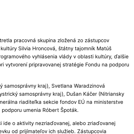
 stretla pracovná skupina zložená zo zástupcov
 kultúry Silvia Hroncová, štátny tajomník Matúš
rogramového vyhlásenia vlády v oblasti kultúry, ďalšie
pri vytvorení pripravovanej stratégie Fondu na podporu
ký samosprávny kraj), Svetlana Waradzinová
strický samosprávny kraj), Dušan Káčer (Nitriansky
nerálna riaditeľka sekcie fondov EÚ na ministerstve
na podporu umenia Róbert Špoták.
 ide o aktivity nezriaďovanej, alebo zriaďovanej
evku od prijímateľov ich služieb. Zástupcovia