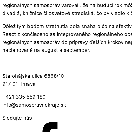
regionálnych samospráv varovali, že na budúci rok môže
divadlá, knižnice či osvetové strediská, čo by viedlo 
Dôležitým bodom stretnutia bola snaha o čo najefektívn
React z končiaceho sa Integrovaného regionálneho oper
regionálnych samospráv do prípravy ďalších krokov napl
naplánované na august a september.
Starohájska ulica 6868/10
917 01 Trnava
+421 335 559 180
info@samospravnekraje.sk
Sledujte nás