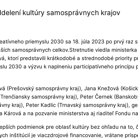
oddelení kultúry samosprávnych krajov
 kreatívneho priemyslu 2030 sa 18. júla 2023 po prvý raz
šších samosprávnych celkov.Stretnutie viedla ministerka
, ktorí predstavili krátkodobé a strednodobé priority p
yslu 2030 a výzvu k naplneniu participatívneho princípu 
ková (Prešovský samosprávny kraj), Jana Knežová (Košic
(Trenčiansky samosprávny kraj), Peter Černek (Banskoby
ny kraj), Peter Kadlic (Trnavský samosprávny kraj), ge
a Kárová a na pozvanie ministerstva aj riaditeľ Fondu 
pších podmienok pre oblasť kultúry bez ohľadu na to, či
ch inštitúcií je viaczdrojové financovanie, vrátane prísp