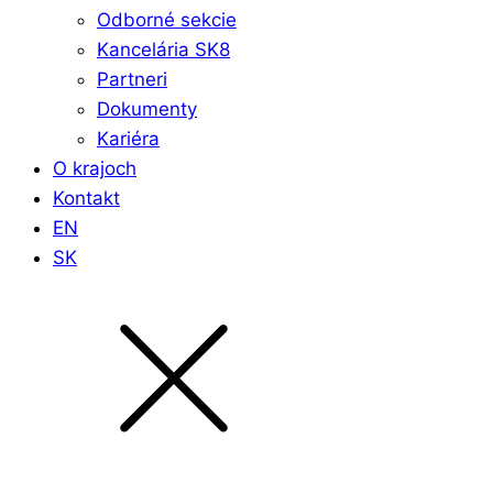
Odborné sekcie
Kancelária SK8
Partneri
Dokumenty
Kariéra
O krajoch
Kontakt
EN
SK