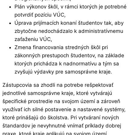
Plán výkonov škôl, v rámci ktorých je potrebné
potvrdiť pozíciu VÚC,
Úprava prijímacích konaní študentov tak, aby
zbytočne nedochádzalo k administratívnemu
zaťaženiu VÚC,
Zmena financovania stredných škôl pri
zákonných prestupoch študentov, na základe
ktorých prichádza k nadnormatívu a tým sa
zvyšujú výdavky pre samosprávne kraje.
Zástupcovia sa zhodli na potrebe rešpektovať
jednotlivé samosprávne kraje, ktoré vytvárajú
špecifické prostredie na svojom území a zároveň
využívať ich silné postavenie a nastavené systémy,
ktoré prinášajú do školstva. Pri vytváraní nových
štandardov je nevyhnutné vnímať príklady dobrej
praxe, ktoré kraje aplikujú na svojom území.