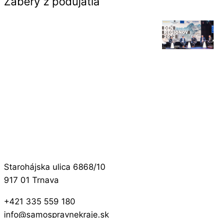
Zábery z podujatia
Starohájska ulica 6868/10
917 01 Trnava
+421 335 559 180
info@samospravnekraje.sk