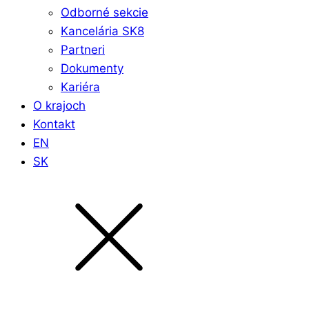
Odborné sekcie
Kancelária SK8
Partneri
Dokumenty
Kariéra
O krajoch
Kontakt
EN
SK